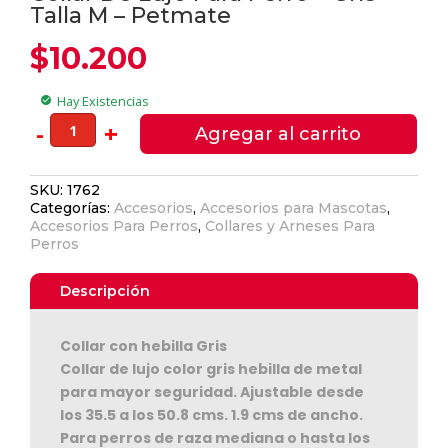
Talla M – Petmate
$
10.200
Hay Existencias
check_circle
Collar
-
+
Agregar al carrito
De
Lujo
SKU:
1762
Para
Categorías:
Accesorios
,
Accesorios para Mascotas
,
Perro
Accesorios Para Perros
,
Collares y Arneses Para
-
Perros
Gris
Talla
Descripción
Ver Carrito
M
-
Seguir Comprando
Collar con hebilla Gris
Petmate
Collar de lujo color gris hebilla de metal
cantidad
para mayor seguridad. Ajustable desde
los 35.5 a los 50.8 cms. 1.9 cms de ancho.
Para perros de raza mediana o hasta los