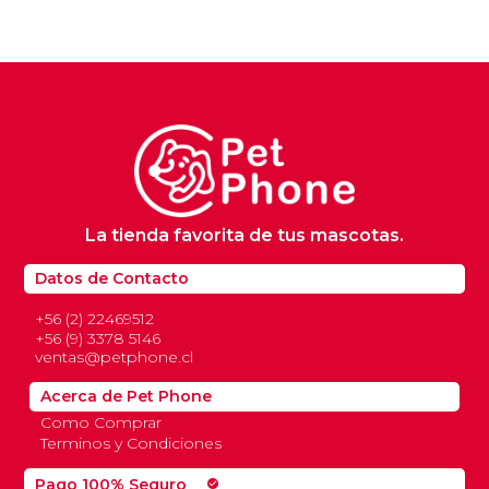
La tienda favorita de tus mascotas.
Datos de Contacto
+56 (2) 22469512
+56 (9) 3378 5146
ventas@petphone.cl
Acerca de Pet Phone
Como Comprar
Terminos y Condiciones
Pago 100% Seguro
check_circle