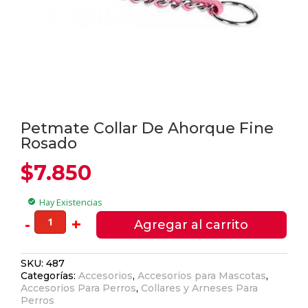
Petmate Collar De Ahorque Fine
Rosado
$
7.850
Hay Existencias
check_circle
Petmate
-
+
Agregar al carrito
Collar
De
SKU:
487
Ahorque
Categorías:
Accesorios
,
Accesorios para Mascotas
,
Fine
Accesorios Para Perros
,
Collares y Arneses Para
Rosado
Perros