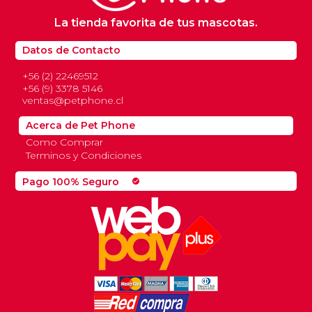
La tienda favorita de tus mascotas.
Datos de Contacto
+56 (2) 22469512
+56 (9) 3378 5146
ventas@petphone.cl
Acerca de Pet Phone
Como Comprar
Terminos y Condiciones
Pago 100% Seguro
check_circle