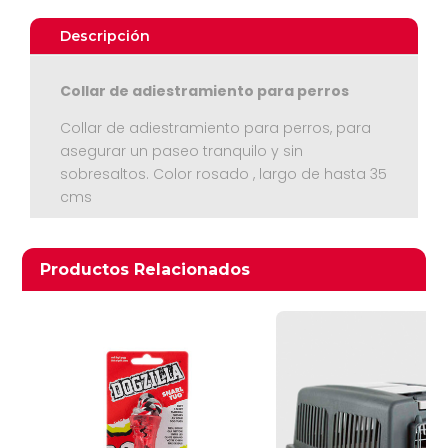
cantidad
Descripción
Collar de adiestramiento para perros
Collar de adiestramiento para perros, para
asegurar un paseo tranquilo y sin
sobresaltos. Color rosado , largo de hasta 35
cms
Ver Carrito
Seguir Comprando
Productos relacionados
Productos Relacionados