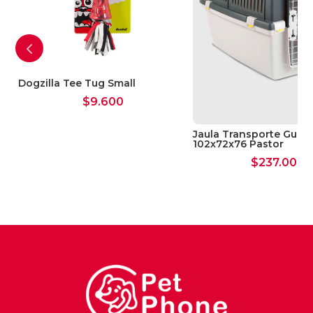
Dogzilla Tee Tug Small
$
9.600
Jaula Transporte Gulliv
102x72x76 Pastor
$
237.000