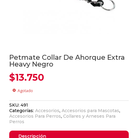
Petmate Collar De Ahorque Extra
Heavy Negro
$
13.750
Agotado
cancel
SKU:
491
Categorías:
Accesorios
,
Accesorios para Mascotas
,
Accesorios Para Perros
,
Collares y Arneses Para
Perros
Descripción