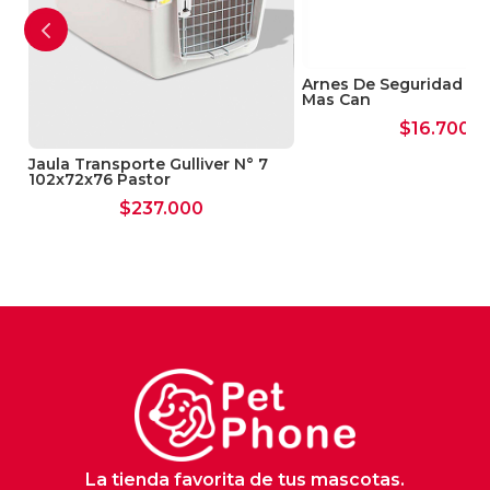
Arnes De Seguridad Mul
Mas Can
$
16.700
Jaula Transporte Gulliver N° 7
102x72x76 Pastor
$
237.000
La tienda favorita de tus mascotas.