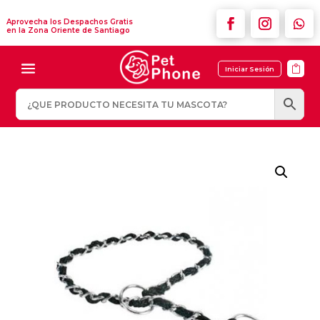
Aprovecha los Despachos Gratis
en la Zona Oriente de Santiago

Iniciar Sesión