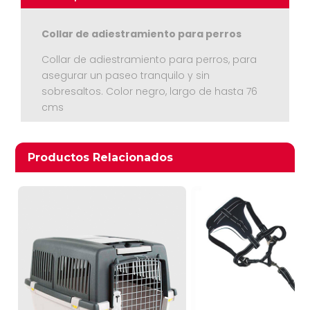
Collar de adiestramiento para perros
Collar de adiestramiento para perros, para
asegurar un paseo tranquilo y sin
sobresaltos. Color negro, largo de hasta 76
cms
Ver Carrito
Productos relacionados
Productos Relacionados
Seguir Comprando