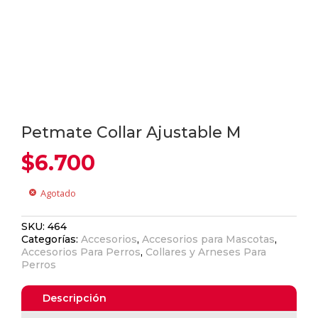
Petmate Collar Ajustable M
$
6.700
Agotado
cancel
SKU:
464
Categorías:
Accesorios
,
Accesorios para Mascotas
,
Accesorios Para Perros
,
Collares y Arneses Para
Perros
Descripción