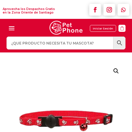
Aprovecha los Despachos Gratis
en la Zona Oriente de Santiago

Iniciar Sesión