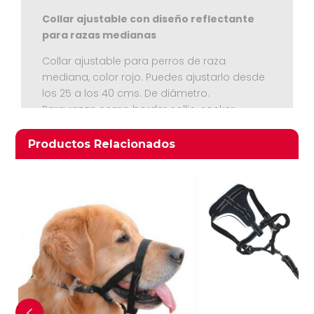
Collar ajustable con diseño reflectante
para razas medianas
Collar ajustable para perros de raza
mediana, color rojo. Puedes ajustarlo desde
los 25 a los 40 cms. De diámetro.
Para razas como border collie, cocker,
Ver Carrito
beagle o similar
Productos relacionados
Productos Relacionados
Seguir Comprando