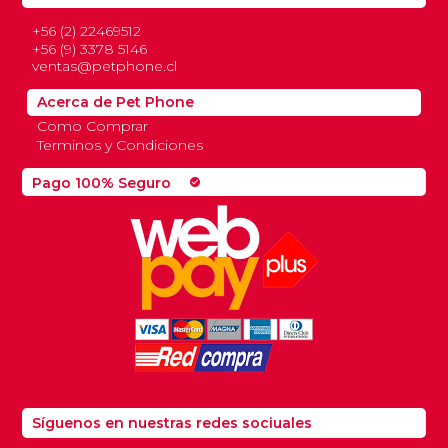
+56 (2) 22469512
+56 (9) 3378 5146
ventas@petphone.cl
Acerca de Pet Phone
Como Comprar
Terminos y Condiciones
Pago 100% Seguro
check_circle
Síguenos en nuestras redes sociuales