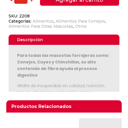
De
Alfalfa-
SKU:
2208
BesFarm-
Categorías:
Alimentos
,
Alimentos Para Conejos
,
1
Alimentos Para Otras Mascotas
,
Otros
kg.
100%
Descripción
Premium
cantidad
Para todas las mascotas forrajeras como:
Conejos, Cuyes y Chinchillas, su alto
contenido de fibra ayuda al proceso
Ver Carrito
digestivo
Alfalfa de insuperable en calidad, nutrición,
Seguir Comprando
rico en vitaminas y minerales, como
suplemento ideal de la alimentación animal
en todas sus fases de desarrollo productivo:
Productos relacionados
Productos Relacionados
Pellets de Alfalfa Premium de producción
Chilena. 100% Naturales, procesados con el
mayor cuidado y de la forma más natural