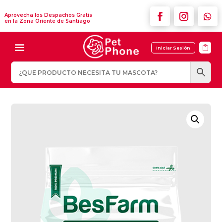
Aprovecha los Despachos Gratis
en la Zona Oriente de Santiago

Iniciar Sesión