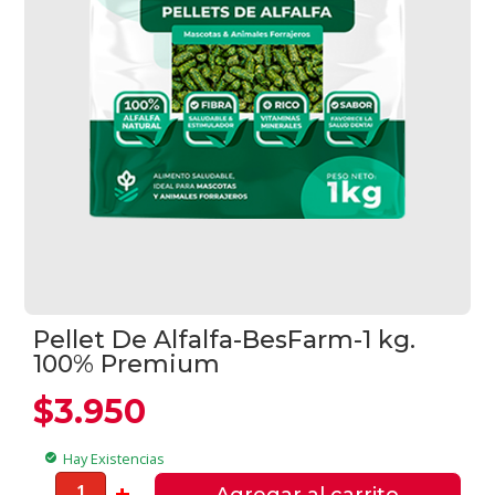
Pellet De Alfalfa-BesFarm-1 kg.
100% Premium
$
3.950
Hay Existencias
check_circle
Pellet
-
+
Agregar al carrito