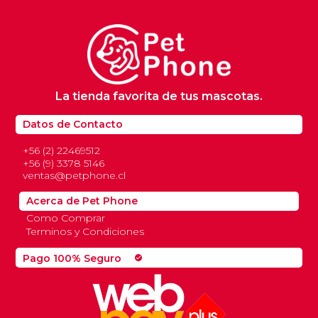
La tienda favorita de tus mascotas.
Datos de Contacto
+56 (2) 22469512
+56 (9) 3378 5146
ventas@petphone.cl
Acerca de Pet Phone
Como Comprar
Terminos y Condiciones
Pago 100% Seguro
check_circle