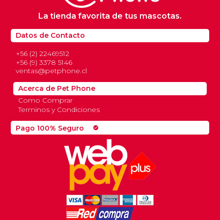
La tienda favorita de tus mascotas.
Datos de Contacto
+56 (2) 22469512
+56 (9) 3378 5146
ventas@petphone.cl
Acerca de Pet Phone
Como Comprar
Terminos y Condiciones
Pago 100% Seguro
check_circle