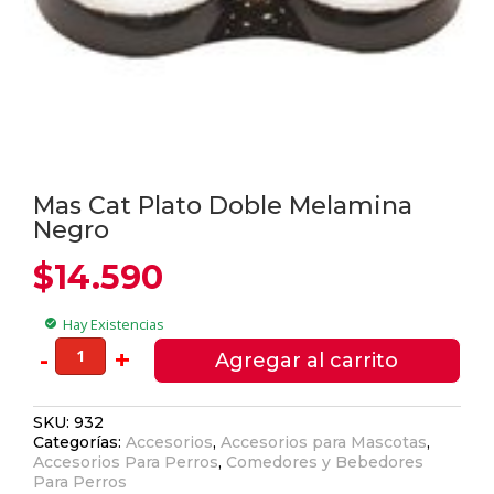
Mas Cat Plato Doble Melamina
Negro
$
14.590
Hay Existencias
check_circle
Mas
-
+
Agregar al carrito
Cat
Plato
SKU:
932
Doble
Categorías:
Accesorios
,
Accesorios para Mascotas
,
Melamina
Accesorios Para Perros
,
Comedores y Bebedores
Negro
Para Perros