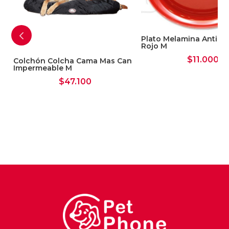
Plato Melamina Anti H
Rojo M
$
11.000
Colchón Colcha Cama Mas Can
Impermeable M
$
47.100