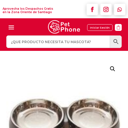
Aprovecha los Despachos Gratis
en la Zona Oriente de Santiago

Iniciar Sesión