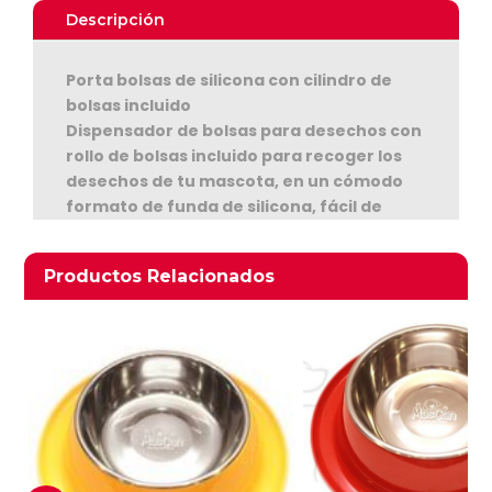
Negro
Descripción
cantidad
Porta bolsas de silicona con cilindro de
bolsas incluido
Dispensador de bolsas para desechos con
rollo de bolsas incluido para recoger los
Ver Carrito
desechos de tu mascota, en un cómodo
formato de funda de silicona, fácil de
Seguir Comprando
transportar a cualquier parte
Productos relacionados
Productos Relacionados