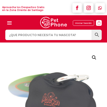
Aprovecha los Despachos Gratis
en la Zona Oriente de Santiago

Iniciar Sesión