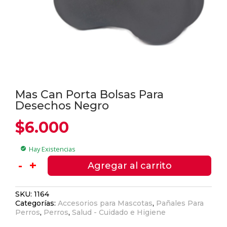
Mas Can Porta Bolsas Para
Desechos Negro
$
6.000
Hay Existencias
check_circle
Mas
-
+
Agregar al carrito
Can
Porta
SKU:
1164
Bolsas
Categorías:
Accesorios para Mascotas
,
Pañales Para
Para
Perros
,
Perros
,
Salud - Cuidado e Higiene
Desechos