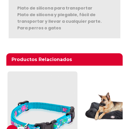
Plato de silicona para transportar
Plato de silicona y plegable, fácil de
transportar y llevar a cualquier parte.
Para perros o gatos
Ver Carrito
Productos relacionados
Productos Relacionados
Seguir Comprando