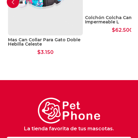
Colchón Colcha Cama
Impermeable L
$
62.500
Mas Can Collar Para Gato Doble
Hebilla Celeste
$
3.150
La tienda favorita de tus mascotas.