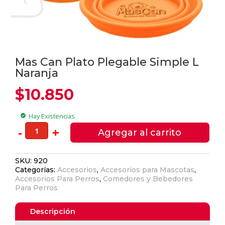
Mas Can Plato Plegable Simple L
Naranja
$
10.850
Hay Existencias
check_circle
Mas
-
+
Agregar al carrito
Can
Plato
SKU:
920
Plegable
Categorías:
Accesorios
,
Accesorios para Mascotas
,
Simple
Accesorios Para Perros
,
Comedores y Bebedores
L
Para Perros
Naranja
cantidad
Descripción