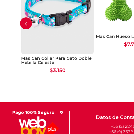
atural
Mas Can Hueso L
$
7.
Mas Can Collar Para Gato Doble
Hebilla Celeste
$
3.150
Pago 100% Seguro
check_circle
Datos de Cont
+56 (2) 224
+56 (9) 3378