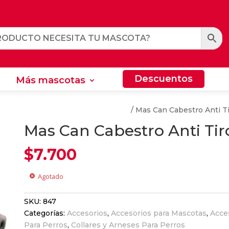
Descuentos
Más mascotas
Descuentos
Más mascotas
y Cajas de Transportes Para Perros
/ Mas Can Cabestro Anti T
Mas Can Cabestro Anti Ti
$
7.700
Agotado
cancel
SKU:
847
Categorías:
Accesorios
,
Accesorios para Mascotas
,
Acce
Para Perros
,
Collares y Arneses Para Perros