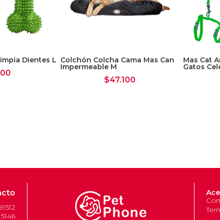
impia Dientes L
Colchón Colcha Cama Mas Can
Mas Cat A
Impermeable M
Gatos Cel
700
$
47.100
acto
Ace
Com
69512
Ter
 5146