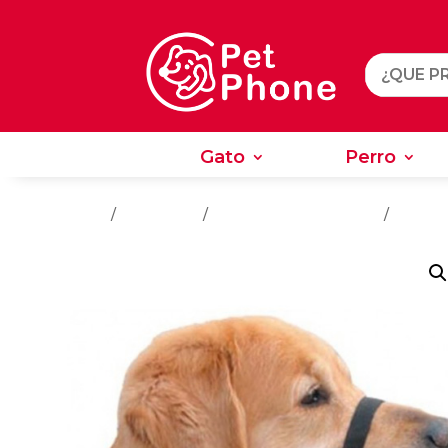
Gato
Perro
Gato
Perro
Inicio
/
Accesorios
/
Accesorios Para Perros
/
Bolsos 