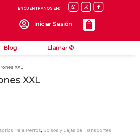
ENCUENTRANOS EN:
Llamar ✆

Iniciar Sesión
Blog
Llamar ✆
irones XXL
rones XXL
sorios Para Perros
,
Bolsos y Cajas de Transportes