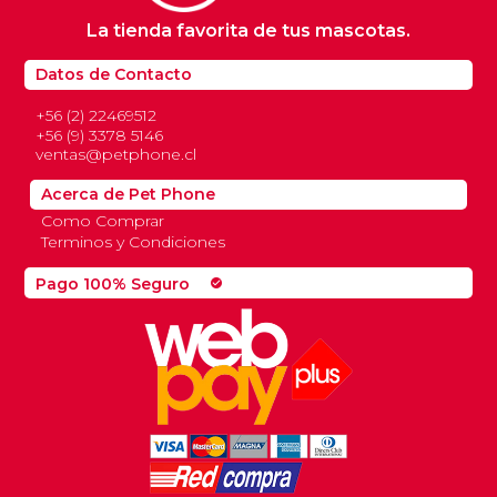
La tienda favorita de tus mascotas.
Datos de Contacto
+56 (2) 22469512
+56 (9) 3378 5146
ventas@petphone.cl
Acerca de Pet Phone
Como Comprar
Terminos y Condiciones
Pago 100% Seguro
check_circle