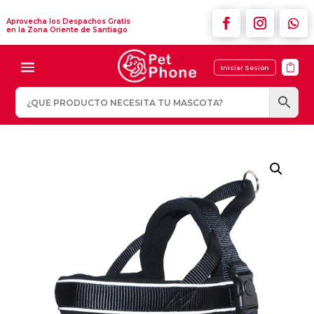
Aprovecha los Despachos Gratis
en la Zona Oriente de Santiago

Iniciar Sesión