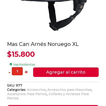
Mas Can Arnés Noruego XL
$
15.800
Hay Existencias
check_circle
Mas
-
+
Agregar al carrito
Can
Arnés
SKU:
977
Noruego
Categorías:
Accesorios
,
Accesorios para Mascotas
,
XL
Accesorios Para Perros
,
Collares y Arneses Para
cantidad
Perros