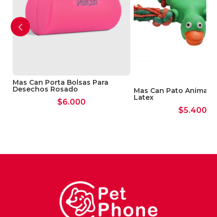
Mas Can Porta Bolsas Para
Desechos Rosado
Mas Can Pato Animal N
Latex
$
6.000
$
5.400