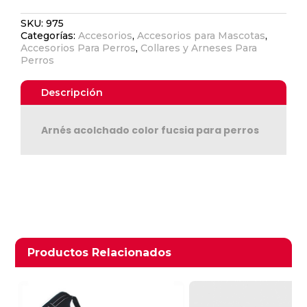
Arnés
SKU:
975
Cruzado
Categorías:
Accesorios
,
Accesorios para Mascotas
,
L
Accesorios Para Perros
,
Collares y Arneses Para
Fucsia
Perros
cantidad
Descripción
Arnés acolchado color fucsia para perros
Ver Carrito
Seguir Comprando
Productos relacionados
Productos Relacionados