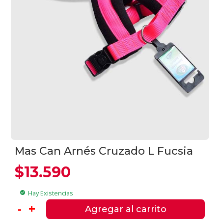
Mas Can Arnés Cruzado L Fucsia
$
13.590
Hay Existencias
check_circle
Mas
-
+
Agregar al carrito
Can