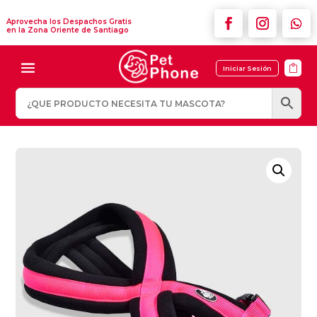
Aprovecha los Despachos Gratis
en la Zona Oriente de Santiago

Iniciar Sesión