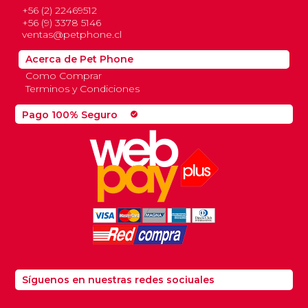
+56 (2) 22469512
+56 (9) 3378 5146
ventas@petphone.cl
Acerca de Pet Phone
Como Comprar
Terminos y Condiciones
Pago 100% Seguro
check_circle
Síguenos en nuestras redes sociuales