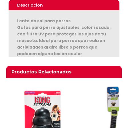
Para
Descripción
Perros
Pink
Lente de sol para perros
cantidad
Gafas para perro ajustables, color rosado,
con filtro UV para proteger los ojos de tu
mascota. Ideal para perros que realizan
actividades al aire libre o perros que
padecen alguna lesión ocular
Ver Carrito
Seguir Comprando
Productos relacionados
Productos Relacionados