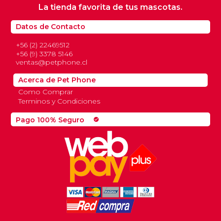
La tienda favorita de tus mascotas.
Datos de Contacto
+56 (2) 22469512
+56 (9) 3378 5146
ventas@petphone.cl
Acerca de Pet Phone
Como Comprar
Terminos y Condiciones
Pago 100% Seguro
check_circle