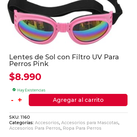
Lentes de Sol con Filtro UV Para
Perros Pink
$
8.990
Hay Existencias
check_circle
Lentes
-
+
Agregar al carrito
de
Sol
SKU:
1160
con
Categorías:
Accesorios
,
Accesorios para Mascotas
,
Filtro
Accesorios Para Perros
,
Ropa Para Perros
UV