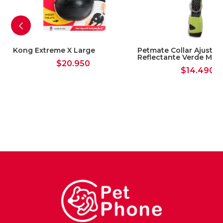
Kong Extreme X Large
Petmate Collar Ajustab
Reflectante Verde Med
$
20.950
$
14.490
le