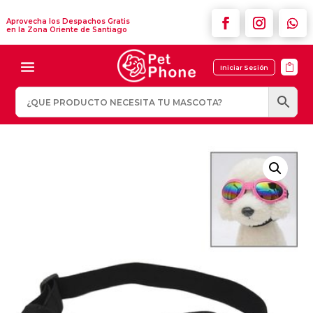
Aprovecha los Despachos Gratis
en la Zona Oriente de Santiago

Iniciar Sesión