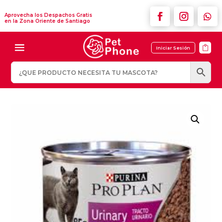
Aprovecha los Despachos Gratis
en la Zona Oriente de Santiago

Iniciar Sesión