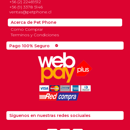
+56 (2) 22469512
+56 (9) 3378 5146
ventas@petphone.cl
Acerca de Pet Phone
Como Comprar
Terminos y Condiciones
Pago 100% Seguro
check_circle
Síguenos en nuestras redes sociuales