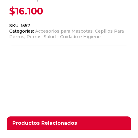
$
16.100
SKU:
1557
Categorías:
Accesorios para Mascotas
,
Cepillos Para
Perros
,
Perros
,
Salud - Cuidado e Higiene
Ver Carrito
Seguir Comprando
Productos relacionados
Productos Relacionados