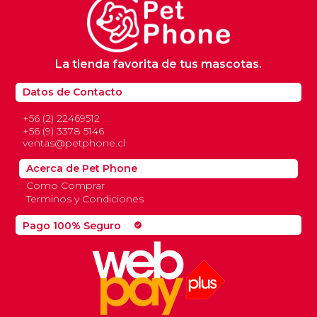
La tienda favorita de tus mascotas.
Datos de Contacto
+56 (2) 22469512
+56 (9) 3378 5146
ventas@petphone.cl
Acerca de Pet Phone
Como Comprar
Terminos y Condiciones
Pago 100% Seguro
check_circle