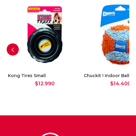
Kong Tires Small
Chuckit ! Indoor Ball
$
12.990
$
14.400