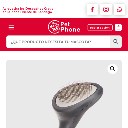
Aprovecha los Despachos Gratis
en la Zona Oriente de Santiago

Iniciar Sesión