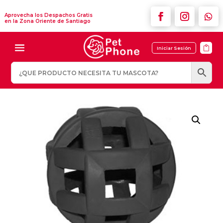
Aprovecha los Despachos Gratis
en la Zona Oriente de Santiago

Iniciar Sesión