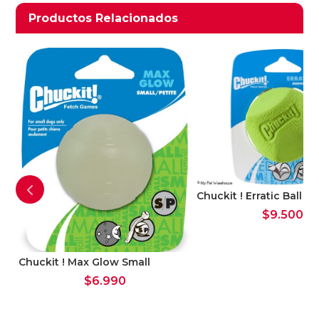
Productos relacionados
Productos Relacionados
Ver Carrito
Seguir Comprando
Chuckit ! Erratic Ball 
$
9.500
Chuckit ! Max Glow Small
$
6.990