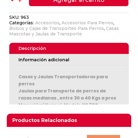
De
Transporte
SKU:
963
Vari
Categorías:
Accesorios
,
Accesorios Para Perros
,
Kennel
Bolsos y Cajas de Transportes Para Perros
,
Casas
600
Mascotas y Jaulas de Transporte
30-
40
Descripción
Kgs
Información adicional
cantidad
Casas y Jaulas Transportadoras para
Ver Carrito
perros
Jaulas para Transporte de perros de
Seguir Comprando
razas medianas , entre 30 a 40 Kgs a prox
Marca Vari Kennel, Modelo N° 600.
Ventanas laterales plásticas, reja de
metal. Puerta con seguro. Medidas:
Productos relacionados
Productos Relacionados
101.6 Cms. De largo por 68 Cms. De ancho y
76.2 Cms. de alto Peso vacía 14 kg