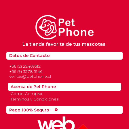
La tienda favorita de tus mascotas.
Datos de Contacto
+56 (2) 22469512
+56 (9) 3378 5146
ventas@petphone.cl
Acerca de Pet Phone
Como Comprar
Terminos y Condiciones
Pago 100% Seguro
check_circle