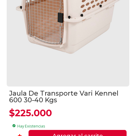
Jaula De Transporte Vari Kennel
600 30-40 Kgs
$
225.000
Hay Existencias
check_circle
Jaula
-
+
Agregar al carrito