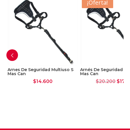
- $3.000
¡Oferta!
Arnes De Seguridad Multiuso S
Arnés De Seguridad Mul
Mas Can
Mas Can
El
$
14.600
$
20.200
$
17.2
preci
origin
era:
$20.2