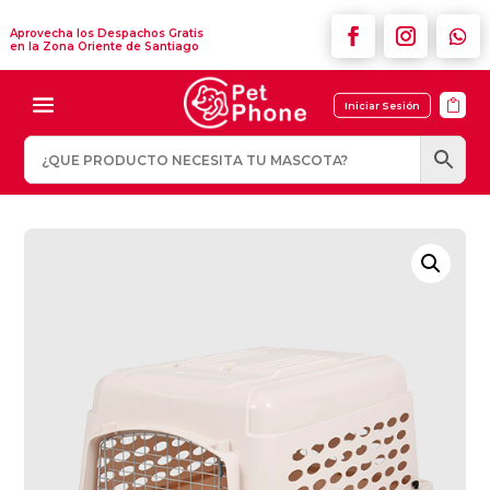
Aprovecha los Despachos Gratis
en la Zona Oriente de Santiago

Iniciar Sesión