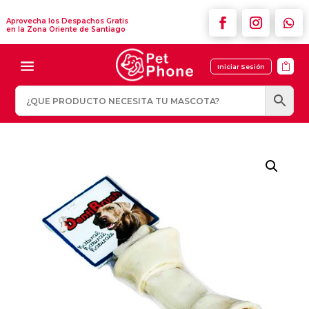
Aprovecha los Despachos Gratis
en la Zona Oriente de Santiago

Iniciar Sesión