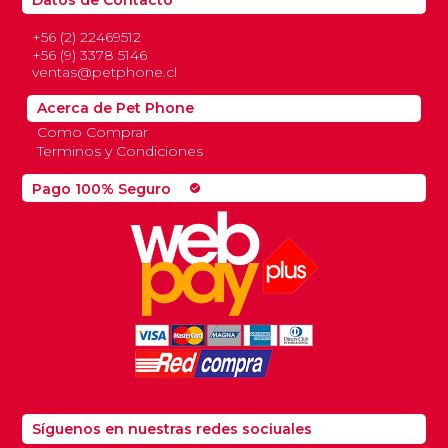
Datos de Contacto
+56 (2) 22469512
+56 (9) 3378 5146
ventas@petphone.cl
Acerca de Pet Phone
Como Comprar
Terminos y Condiciones
Pago 100% Seguro
check_circle
Síguenos en nuestras redes sociuales