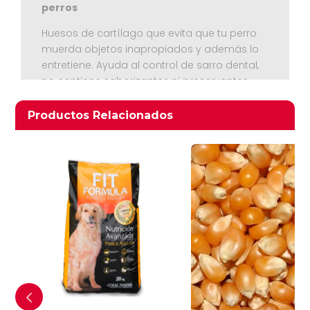
perros
Huesos de cartílago que evita que tu perro
muerda objetos inapropiados y además lo
entretiene. Ayuda al control de sarro dental,
no contiene saborizantes ni preservantes.
Producto 100 % natural
Productos relacionados
Productos Relacionados
Ver Carrito
Seguir Comprando