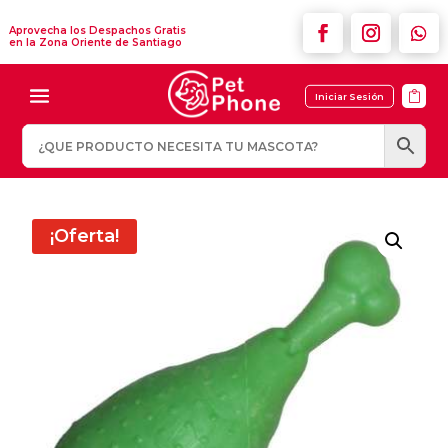
Aprovecha los Despachos Gratis
en la Zona Oriente de Santiago

Iniciar Sesión
¡Oferta!