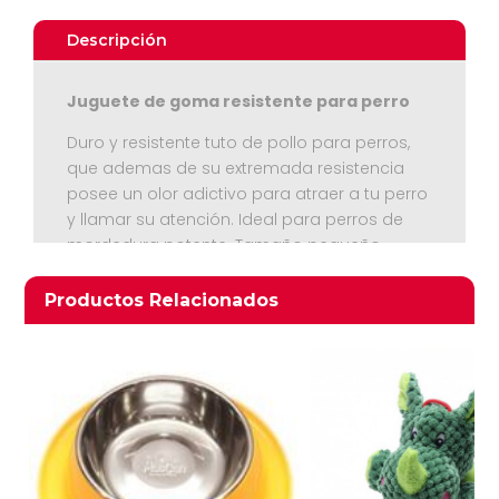
Duro
N1
Descripción
cantidad
Juguete de goma resistente para perro
Duro y resistente tuto de pollo para perros,
que ademas de su extremada resistencia
posee un olor adictivo para atraer a tu perro
y llamar su atención. Ideal para perros de
Ver Carrito
mordedura potente. Tamaño pequeño
Seguir Comprando
Productos relacionados
Productos Relacionados