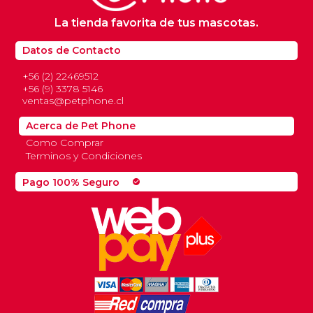
La tienda favorita de tus mascotas.
Datos de Contacto
+56 (2) 22469512
+56 (9) 3378 5146
ventas@petphone.cl
Acerca de Pet Phone
Como Comprar
Terminos y Condiciones
Pago 100% Seguro
check_circle