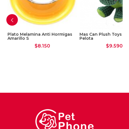
Plato Melamina Anti Hormigas
Mas Can Plush Toys An
Amarillo S
Pelota
$
8.150
$
9.590
s