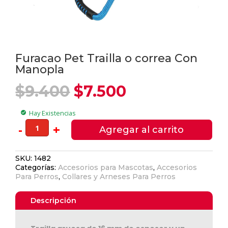
Furacao Pet Trailla o correa Con
Manopla
El
El
$
9.400
$
7.500
precio
precio
original
actual
Hay Existencias
check_circle
era:
es:
Furacao
-
+
Agregar al carrito
$9.400.
$7.500.
Pet
Trailla
SKU:
1482
o
Categorías:
Accesorios para Mascotas
,
Accesorios
correa
Para Perros
,
Collares y Arneses Para Perros
Con
Manopla
Descripción
cantidad