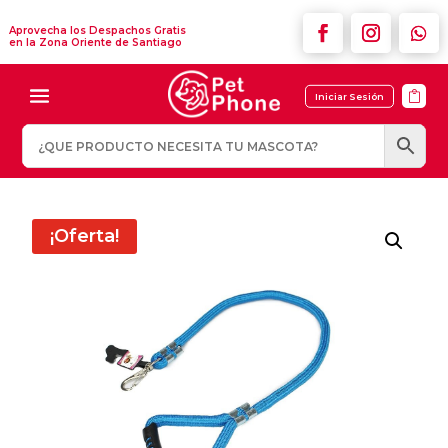
Aprovecha los Despachos Gratis
en la Zona Oriente de Santiago

Iniciar Sesión
¡Oferta!