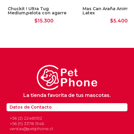
Chuckit ! Ultra Tug
Mas Can Araña Animal 
Medium,pelota con agarre
Latex
$
15.300
$
5.400
La tienda favorita de tus mascotas.
Datos de Contacto
+56 (2) 22469512
+56 (9) 3378 5146
ventas@petphone.cl