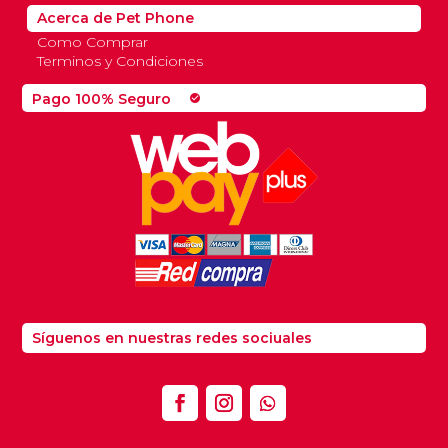
Acerca de Pet Phone
Como Comprar
Terminos y Condiciones
Pago 100% Seguro
check_circle
Síguenos en nuestras redes sociuales