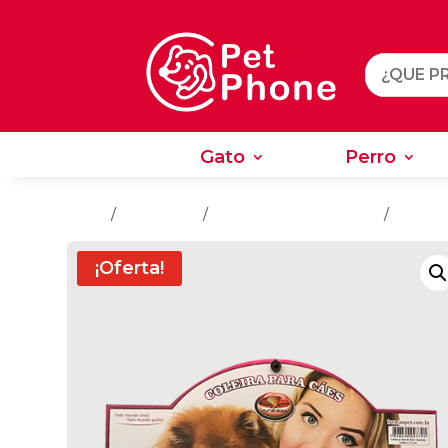
Gato
Perro
Gato
Perro
Inicio
/
Accesorios
/
Accesorios Para Perros
/
Collare
¡Oferta!