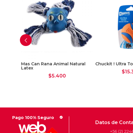
Mas Can Rana Animal Natural
Chuckit ! Ultra 
Latex
$
15.
$
5.400
Pago 100% Seguro
check_circle
Datos de Cont
+56 (2) 224