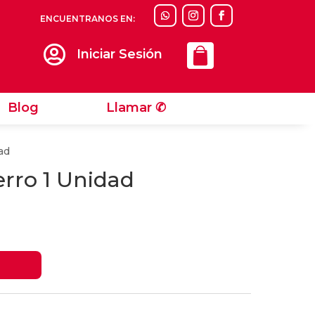
ENCUENTRANOS EN:
Llamar ✆

Iniciar Sesión
Blog
Llamar ✆
ad
erro 1 Unidad