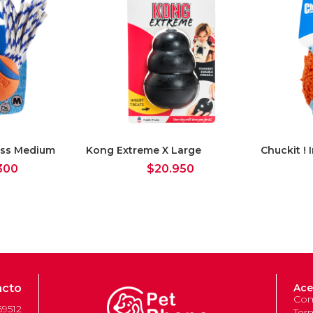
Toss Medium
Kong Extreme X Large
Chuckit ! 
300
$
20.950
acto
Ace
Com
69512
Ter