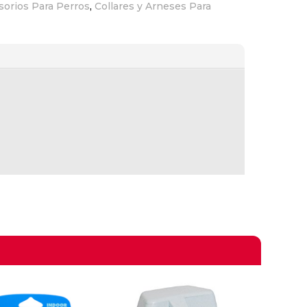
sorios Para Perros
,
Collares y Arneses Para
omprando