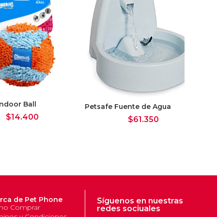
Indoor Ball
Ma
Petsafe Fuente de Agua
La
$
14.400
$
61.350
rca de Pet Phone
Síguenos en nuestras
o Comprar
redes sociuales
minos y Condiciones