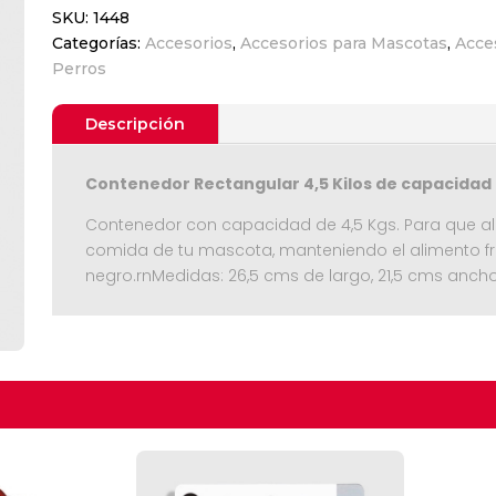
SKU:
1448
Contenedor
Categorías:
Accesorios
,
Accesorios para Mascotas
,
Acce
de
Perros
Alimentos
para
Mascotas
Descripción
Negro
4,5
Contenedor Rectangular 4,5 Kilos de capacidad
KG
cantidad
Contenedor con capacidad de 4,5 Kgs. Para que a
comida de tu mascota, manteniendo el alimento fre
negro.rnMedidas: 26,5 cms de largo, 21,5 cms ancho
Seguir C