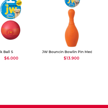
k Ball S
JW Bouncin Bowlin Pin Medium
Ko
$
6.000
$
13.900