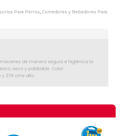
sorios Para Perros
,
Comedores y Bebedores Para
lmacenes de manera segura e higiénica la
sco, seco y palatable. Color
 y 27,5 cms alto
omprando