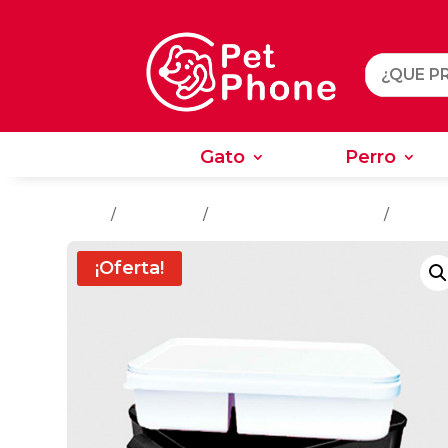
Gato
Perro
Gato
Perro
Inicio
/
Accesorios
/
Accesorios Para Perros
/
Comedo
¡Oferta!