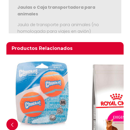
Jaulas o Caja transportadora para
animales
Jaula de transporte para animales (no
homologada para viajes en avión)
Medidas 40 cms. ancho x 60 cms. largo x
36,5 alto
Productos relacionados
Productos Relacionados
Ver Carrito
Seguir Comprando