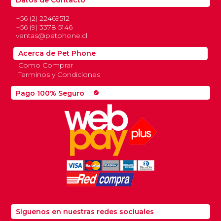
Datos de Contacto
+56 (2) 22469512
+56 (9) 3378 5146
ventas@petphone.cl
Acerca de Pet Phone
Como Comprar
Terminos y Condiciones
Pago 100% Seguro
check_circle
Síguenos en nuestras redes sociuales