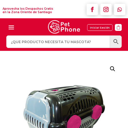
Aprovecha los Despachos Gratis
en la Zona Oriente de Santiago

Iniciar Sesión