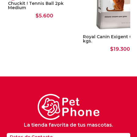
Chuckit ! Tennis Ball 2pk
Medium
$
5.600
Royal Canin Exigent Gat
kgs.
$
19.300
La tienda favorita de tus mascotas.