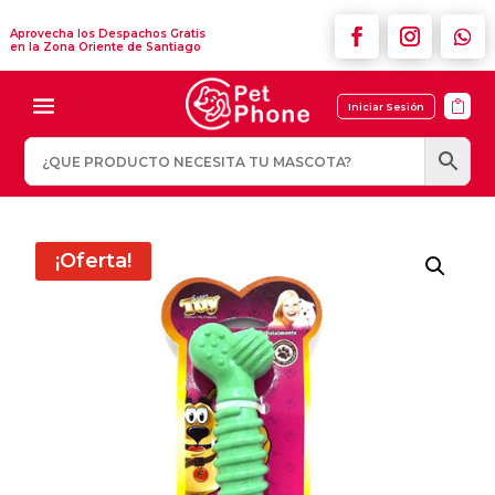
Aprovecha los Despachos Gratis
en la Zona Oriente de Santiago

Iniciar Sesión
¡Oferta!