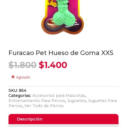
Furacao Pet Hueso de Goma XXS
El
El
$
1.800
$
1.400
precio
precio
original
actual
Agotado
cancel
era:
es:
$1.800.
$1.400.
SKU:
854
Categorías:
Accesorios para Mascotas
,
Entrenamiento Para Perros
,
Juguetes
,
Juguetes Para
Perros
,
Ver Todo de Perros
Descripción