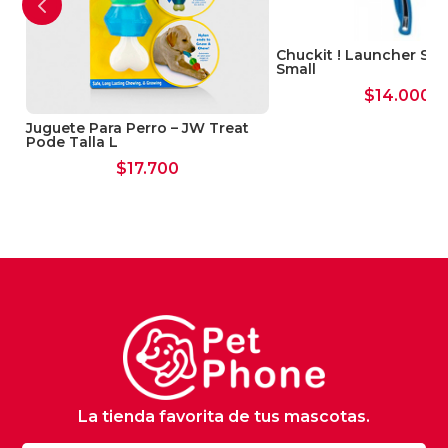
Chuckit ! Launcher Spo
Small
$
14.000
Juguete Para Perro – JW Treat
Pode Talla L
$
17.700
La tienda favorita de tus mascotas.