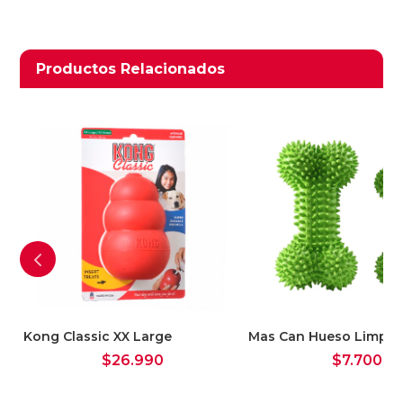
Productos relacionados
Productos Relacionados
t
Kong Classic XX Large
Mas Can Hueso Limpia 
$
26.990
$
7.700