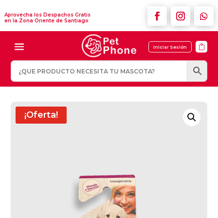
Aprovecha los Despachos Gratis
en la Zona Oriente de Santiago

Iniciar Sesión
¡Oferta!