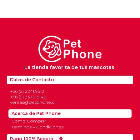
La tienda favorita de tus mascotas.
Datos de Contacto
+56 (2) 22469512
+56 (9) 3378 5146
ventas@petphone.cl
Acerca de Pet Phone
Como Comprar
Terminos y Condiciones
Pago 100% Seguro
check_circle