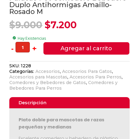
Duplo Antihormigas Amaillo-
Rosado M
El
El
$
9.000
$
7.200
precio
precio
original
actual
Hay Existencias
check_circle
era:
es:
Furacao
-
+
Agregar al carrito
$9.000.
$7.200.
Pet
Comedero
SKU:
1228
Bebedero
Categorías:
Accesorios
,
Accesorios Para Gatos
,
Duplo
Accesorios para Mascotas
,
Accesorios Para Perros
,
Antihormigas
Comedores y Bebedores de Gatos
,
Comedores y
Amaillo-
Bebedores Para Perros
Rosado
Ver Carrito
M
Descripción
cantidad
Seguir Comprando
Plato doble para mascotas de razas
pequeñas y medianas
Excelente comedero y bebedero de plástico