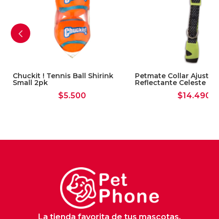
Chuckit ! Tennis Ball Shirink
Petmate Collar Ajustab
Small 2pk
Reflectante Celeste M
$
5.500
$
14.490
La tienda favorita de tus mascotas.