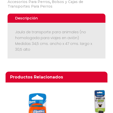
Accesorios Para Perros
,
Bolsos y Cajas de
Transportes Para Perros
Descripción
Jaula de transporte para animales (no
homologada para viajes en avión)
Medidas 34,5 cms. ancho x 47 cms. largo x
Ver Carrito
30,5 alto
Seguir Comprando
Productos relacionados
Productos Relacionados