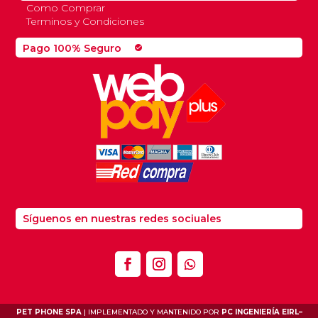
Como Comprar
Terminos y Condiciones
Pago 100% Seguro
check_circle
Síguenos en nuestras redes sociuales
PET PHONE SPA
| IMPLEMENTADO Y MANTENIDO POR
PC INGENIERÍA EIRL
–