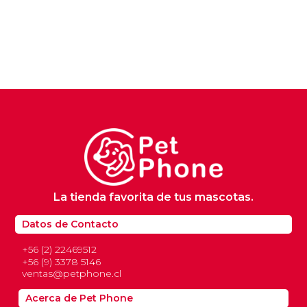
Perros
$
8.6
La tienda favorita de tus mascotas.
Datos de Contacto
+56 (2) 22469512
+56 (9) 3378 5146
ventas@petphone.cl
Acerca de Pet Phone