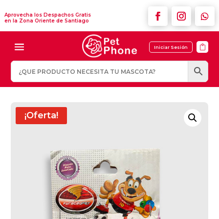
Aprovecha los Despachos Gratis
en la Zona Oriente de Santiago

Iniciar Sesión
¡Oferta!