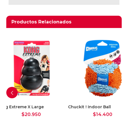
Productos relacionados
Productos Relacionados
Chuckit ! Indoor Ball
$
14.400
JW Tijeras Cortau