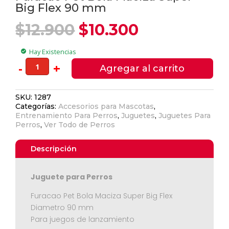
Big Flex 90 mm
El
El
$
12.900
$
10.300
precio
precio
original
actual
Hay Existencias
check_circle
era:
es:
Furacao
-
+
Agregar al carrito
$12.900.
$10.300.
Pet
Bola
SKU:
1287
Maciza
Categorías:
Accesorios para Mascotas
,
Super
Entrenamiento Para Perros
,
Juguetes
,
Juguetes Para
Big
Perros
,
Ver Todo de Perros
Flex
90
Descripción
mm
cantidad
Ver Carrito
Juguete para Perros
Seguir Comprando
Furacao Pet Bola Maciza Super Big Flex
Diametro 90 mm
Para juegos de lanzamiento