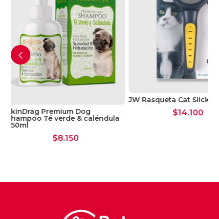
JW Rasqueta Slicker Brush Soft
$
15.900
squeta Cat Slicker Brush
$
14.100