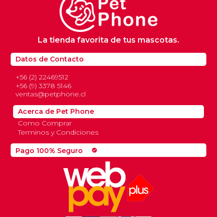
La tienda favorita de tus mascotas.
Datos de Contacto
+56 (2) 22469512
+56 (9) 3378 5146
ventas@petphone.cl
Acerca de Pet Phone
Como Comprar
Terminos y Condiciones
Pago 100% Seguro
check_circle