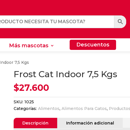
Descuentos
Más mascotas
Descuentos
Más mascotas
 Indoor 7,5 Kgs
Frost Cat Indoor 7,5 Kgs
$
27.600
SKU:
1025
Categorías:
Alimentos
,
Alimentos Para Gatos
,
Productos
Descripción
Información adicional