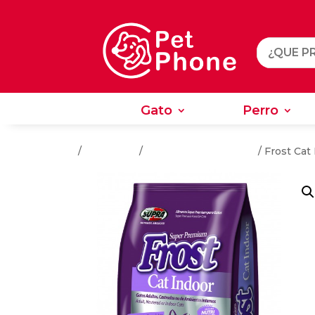
Gato
Perro
Gato
Perro
Inicio
/
Alimentos
/
Alimentos Para Gatos
/ Frost Cat