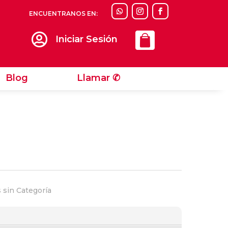
ENCUENTRANOS EN:
Llamar ✆

Iniciar Sesión
Blog
Llamar ✆
 sin Categoría