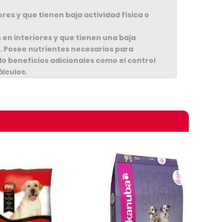
res y que tienen baja actividad física o
en interiores y que tienen una baja
. Posee nutrientes necesarios para
o beneficios adicionales como el control
álculos.
omprando
ra de Pollo, Harina de Pescado, Harina de
a de Trigo, Linaza Integral, Pulpa de
en polvo, Mananoligosacaridos,
etafosfato de Sodio, Alfalfa
a, Extracto de Yuca, Cobre Aminoácido
ato, Vitaminas (Taurina, Vitamina A,
, Vitamina B1, Vitamina B2, Vitamina B6,
, Biotina, Cloruro de Colina, Ácido
 de Hierro, Iodato de Calcio, Sulfato de
ruro de Potasio), Aditivo Acidificante