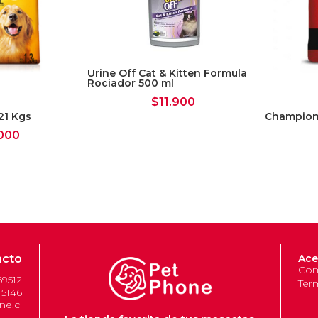
(Ácido Fosfórico), Antioxidante.
Niveles de Garantía
Humedad (máx.) 10% Proteína Cruda (mín.) 35% G
(máx.) 7.5% Calcio 0.8% - 1.2% Fósforo (mín.) 0
Urine Off Cat & Kitten Formula
2.5% Saponinas (mín.) 21mg/kg Cobre (complejo
Rociador 500 ml
(complejo orgánico) (mín.) 0.12mg/kg Zinc (com
$
11.900
21 Kgs
Champion 
000
acto
Ace
Com
69512
Ter
 5146
e.cl