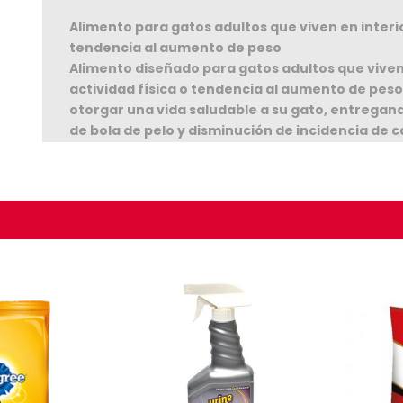
Alimento para gatos adultos que viven en interio
tendencia al aumento de peso
Alimento diseñado para gatos adultos que viven 
actividad física o tendencia al aumento de peso
otorgar una vida saludable a su gato, entregand
de bola de pelo y disminución de incidencia de c
Ingredientes:
Seguir C
Carne de Pollo, Harina de Carne, Harina de Vísce
Chicharrón, Digest de Pollo, Arroz Integral, Harin
Remolacha, Levaduras de Cervecería, Celulosa 
Fructooligosacáridos, Afrechillo de Trigo, Hexam
Deshidratada, Grasa de Pollo, Sal Común, Zeolit
Quelato, Selenio Levadura, Zinc Aminoácido Quel
Vitamina C, Vitamina D3, Vitamina E, Vitamina K3
Vitamina B12, Ácido Fólico, Pantotenato de Calcio
Nicotínico), Minerales (Sulfato de Cobre, Sulfato
Manganeso, Selenito de Sodio, Oxido de Zinc, Clo