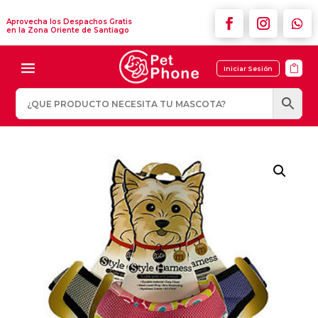
Aprovecha los Despachos Gratis
en la Zona Oriente de Santiago

Iniciar Sesión