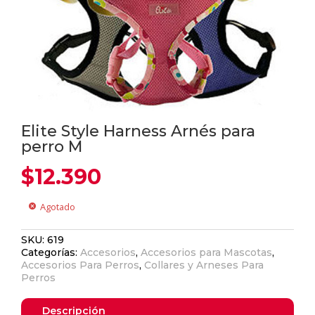
Elite Style Harness Arnés para
perro M
$
12.390
Agotado
cancel
SKU:
619
Categorías:
Accesorios
,
Accesorios para Mascotas
,
Accesorios Para Perros
,
Collares y Arneses Para
Perros
Descripción