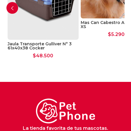
s
Mas Can Cabestro Anti
XS
$
5.290
Jaula Transporte Gulliver N° 3
61x40x38 Cocker
$
48.500
La tienda favorita de tus mascotas.