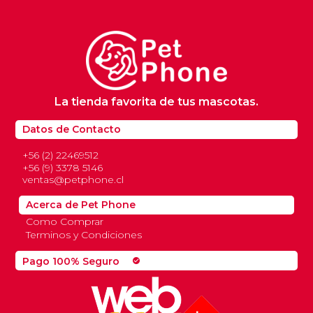
La tienda favorita de tus mascotas.
Datos de Contacto
+56 (2) 22469512
+56 (9) 3378 5146
ventas@petphone.cl
Acerca de Pet Phone
Como Comprar
Terminos y Condiciones
Pago 100% Seguro
check_circle