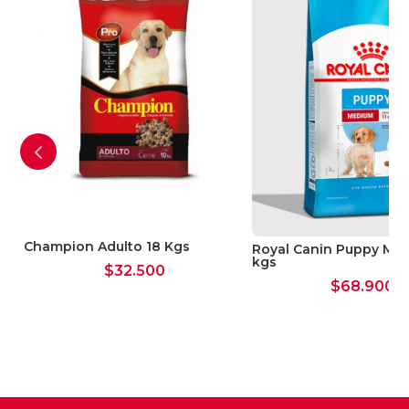
Champion Adulto 18 Kgs
Royal Canin Puppy Me
kgs
$
32.500
$
68.900