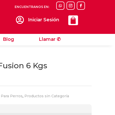
ENCUENTRANOS EN:
Llamar ✆

Iniciar Sesión
Blog
Llamar ✆
Fusion 6 Kgs
 Para Perros
,
Productos sin Categoría