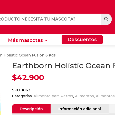
Descuentos
Más mascotas
Descuentos
Más mascotas
n Holistic Ocean Fusion 6 Kgs
Earthborn Holistic Ocean 
$
42.900
SKU:
1063
Categorías:
Alimento para Perros
,
Alimentos
,
Alimentos
Descripción
Información adicional