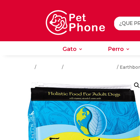
Gato
Perro
Gato
Perro
Inicio
/
Alimentos
/
Alimentos Para Perros
/ Earthbor