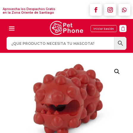
Aprovecha los Despachos Gratis
en la Zona Oriente de Santiago

Iniciar Sesión