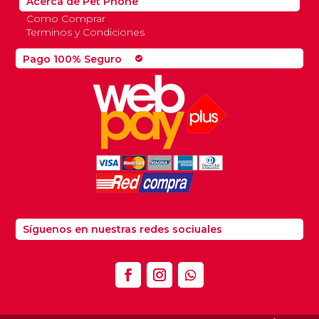
Acerca de Pet Phone
Como Comprar
Terminos y Condiciones
Pago 100% Seguro
check_circle
Síguenos en nuestras redes sociuales