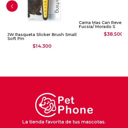
Cama Mas Can Reversi
Fucsia/ Morado S
$
38.500
JW Rasqueta Slicker Brush Small
Soft Pin
$
14.300
La tienda favorita de tus mascotas.