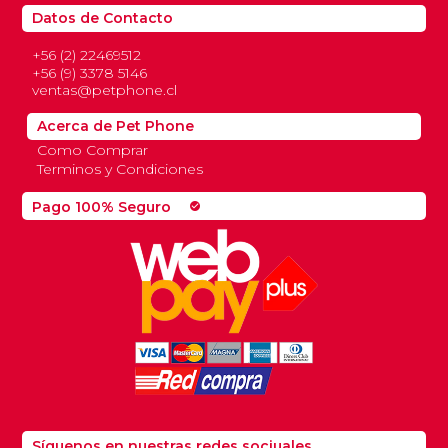
Datos de Contacto
+56 (2) 22469512
+56 (9) 3378 5146
ventas@petphone.cl
Acerca de Pet Phone
Como Comprar
Terminos y Condiciones
Pago 100% Seguro
check_circle
Síguenos en nuestras redes sociuales