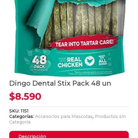
Dingo Dental Stix Pack 48 un
$
8.590
SKU:
1151
Categorías:
Accesorios para Mascotas
,
Productos sin
Categoría
Descripción