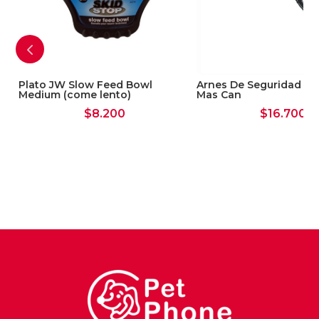
L,
Plato JW Slow Feed Bowl
Arnes De Seguridad Mul
Medium (come lento)
Mas Can
$
8.200
$
16.700
io
al
200.