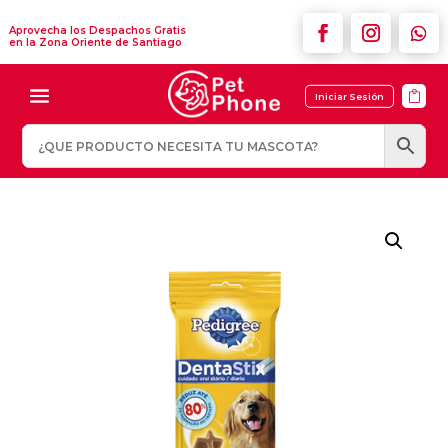
Aprovecha los Despachos Gratis
en la Zona Oriente de Santiago

Iniciar Sesión