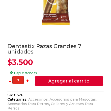
Dentastix Razas Grandes 7
unidades
$
3.500
Hay Existencias
check_circle
Dentastix
-
+
Agregar al carrito
Razas
Grandes
SKU:
326
7
Categorías:
Accesorios
,
Accesorios para Mascotas
,
unidades
Accesorios Para Perros
,
Collares y Arneses Para
cantidad
Perros