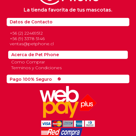
La tienda favorita de tus mascotas.
Datos de Contacto
+56 (2) 22469512
+56 (9) 3378 5146
ventas@petphone.cl
Acerca de Pet Phone
Como Comprar
Terminos y Condiciones
Pago 100% Seguro
check_circle