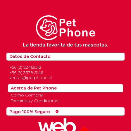
La tienda favorita de tus mascotas.
Datos de Contacto
+56 (2) 22469512
+56 (9) 3378 5146
ventas@petphone.cl
Acerca de Pet Phone
Como Comprar
Terminos y Condiciones
Pago 100% Seguro
check_circle