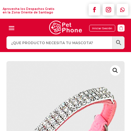
Aprovecha los Despachos Gratis
en la Zona Oriente de Santiago

Iniciar Sesión