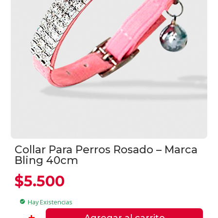
Collar Para Perros Rosado – Marca
Bling 40cm
$
5.500
Hay Existencias
check_circle
Collar
-
+
Agregar al carrito