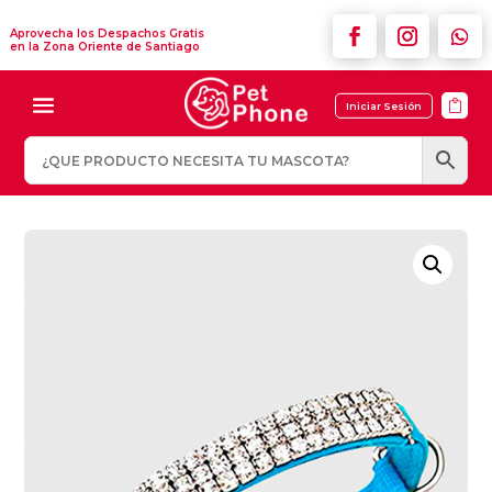
Aprovecha los Despachos Gratis
en la Zona Oriente de Santiago

Iniciar Sesión