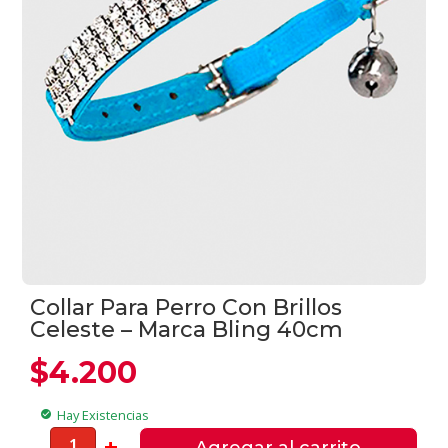
Collar Para Perro Con Brillos
Celeste – Marca Bling 40cm
$
4.200
Hay Existencias
check_circle
Collar
-
+
Agregar al carrito