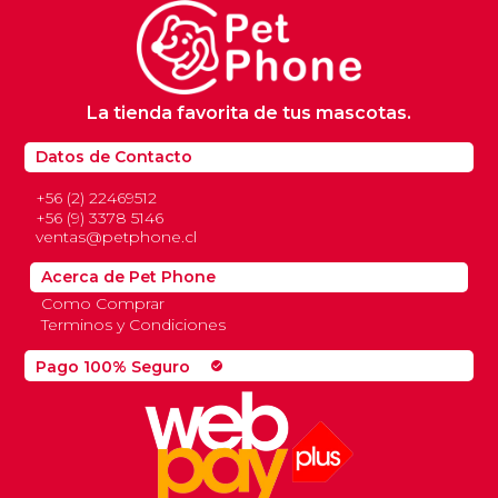
La tienda favorita de tus mascotas.
Datos de Contacto
+56 (2) 22469512
+56 (9) 3378 5146
ventas@petphone.cl
Acerca de Pet Phone
Como Comprar
Terminos y Condiciones
Pago 100% Seguro
check_circle