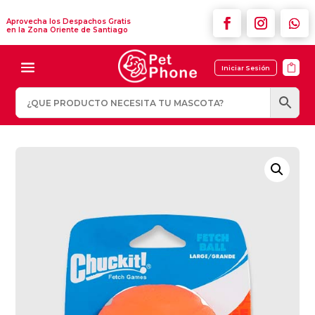
Aprovecha los Despachos Gratis
en la Zona Oriente de Santiago

Iniciar Sesión