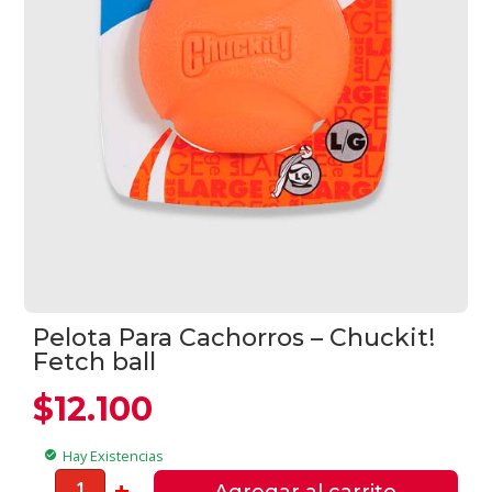
Pelota Para Cachorros – Chuckit!
Fetch ball
$
12.100
Hay Existencias
check_circle
Pelota
-
+
Agregar al carrito