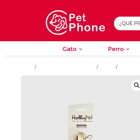
Gato
Perro
Gato
Perro
Inicio
/
Salud - Cuidado e Higiene
/
Perros
/
Cepillos 