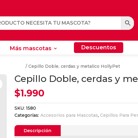
Descuentos
Más mascotas
Descuentos
Más mascotas
Para Perros
/ Cepillo Doble, cerdas y metalico HollyPet
Cepillo Doble, cerdas y me
$
1.990
SKU:
1580
Categorías:
Accesorios para Mascotas
,
Cepillos Para Pe
Descripción