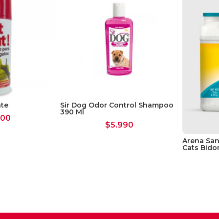
nte
Sir Dog Odor Control Shampoo
390 Ml
200
$
5.990
Arena San
Cats Bido