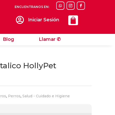
ENCUENTRANOS EN:
Llamar ✆

Iniciar Sesión
Blog
Llamar ✆
talico HollyPet
rros
,
Perros
,
Salud - Cuidado e Higiene