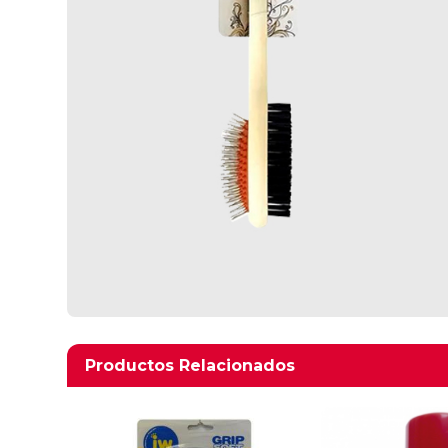
Productos relacionados
Productos Relacionados