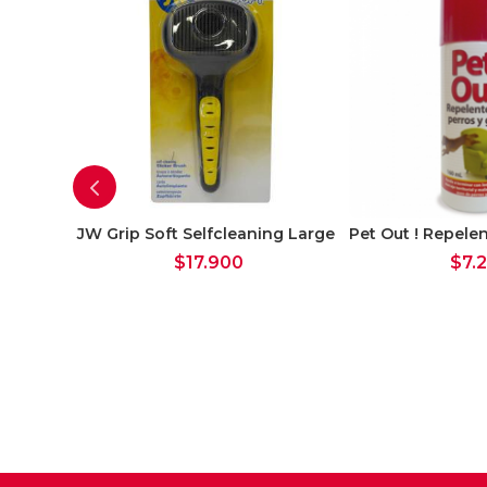
JW Grip Soft Selfcleaning Large
Pet Out ! Repele
$
17.900
$
7.
Puppy