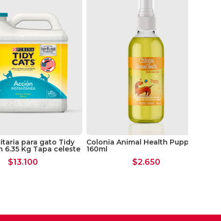
JW 
itaria para gato Tidy
Colonia Animal Health Puppy
n 6.35 Kg Tapa celeste
160ml
$
13.100
$
2.650