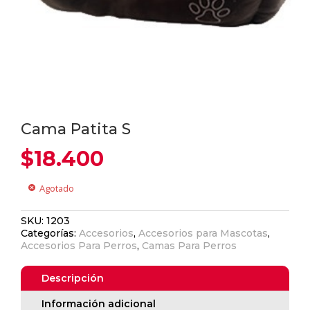
Cama Patita S
$
18.400
Agotado
cancel
SKU:
1203
Categorías:
Accesorios
,
Accesorios para Mascotas
,
Accesorios Para Perros
,
Camas Para Perros
Descripción
Información adicional