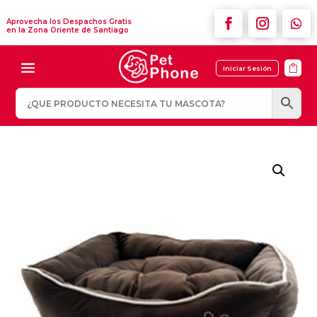
Aprovecha los Despachos Gratis
en la Zona Oriente de Santiago

Iniciar Sesión