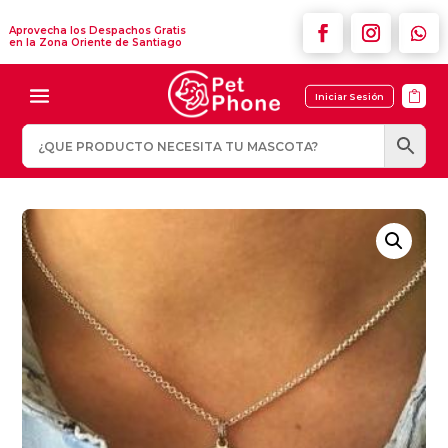
Aprovecha los Despachos Gratis
en la Zona Oriente de Santiago

Iniciar Sesión