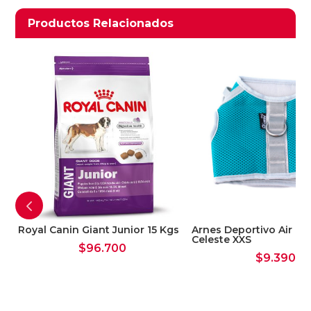
Productos relacionados
Productos Relacionados
Ver Carrito
Seguir Comprando
Royal Canin Giant Junior 15 Kgs
Arnes Deportivo Air M
Celeste XXS
$
96.700
$
9.390