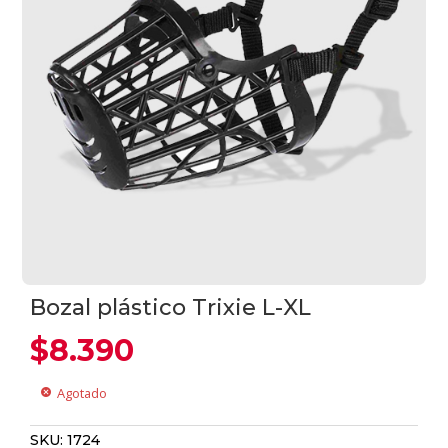
Bozal plástico Trixie L-XL
$
8.390
Agotado
cancel
SKU:
1724