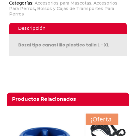
Categorías:
Accesorios para Mascotas
,
Accesorios
Para Perros
,
Bolsos y Cajas de Transportes Para
Perros
Descripción
Bozal tipo canastillo plastico talla L - XL
Ver Carrito
Seguir Comprando
Productos relacionados
Productos Relacionados
- $2.850
¡Oferta!