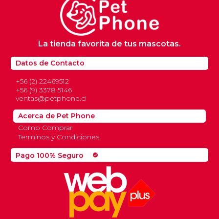
La tienda favorita de tus mascotas.
Datos de Contacto
+56 (2) 22469512
+56 (9) 3378 5146
ventas@petphone.cl
Acerca de Pet Phone
Como Comprar
Terminos y Condiciones
Pago 100% Seguro
check_circle