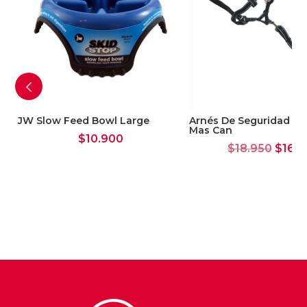
JW Slow Feed Bowl Large
Arnés De Seguridad Mu
Mas Can
$
10.900
El
$
18.950
$
16.1
preci
origin
era:
$18.9