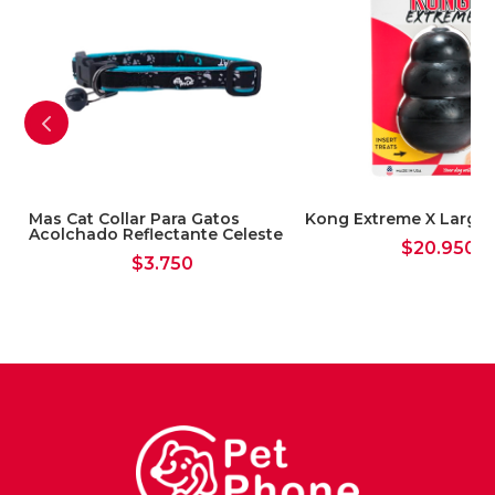
Mas Cat Collar Para Gatos
Kong Extreme X Large
Acolchado Reflectante Celeste
$
20.950
$
3.750