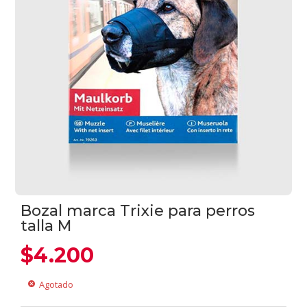
Bozal marca Trixie para perros
talla M
$
4.200
Agotado
cancel