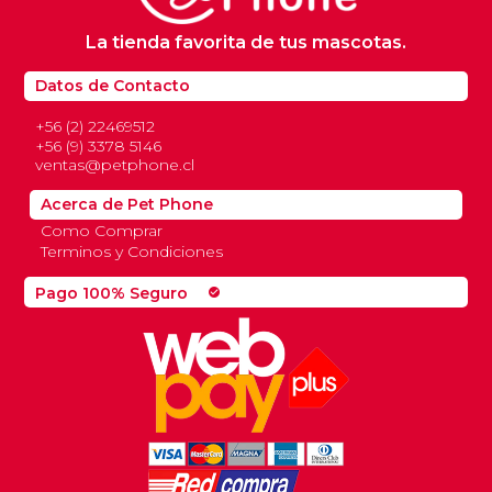
La tienda favorita de tus mascotas.
Datos de Contacto
+56 (2) 22469512
+56 (9) 3378 5146
ventas@petphone.cl
Acerca de Pet Phone
Como Comprar
Terminos y Condiciones
Pago 100% Seguro
check_circle