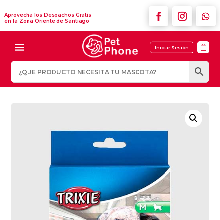
Aprovecha los Despachos Gratis
en la Zona Oriente de Santiago

Iniciar Sesión