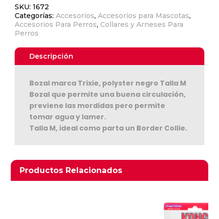
SKU:
1672
Categorías:
Accesorios
,
Accesorios para Mascotas
,
Accesorios Para Perros
,
Collares y Arneses Para
Perros
Descripción
Bozal marca Trixie, polyster negro Talla M
Bozal que permite una buena circulación,
Ver Carrito
previene las mordidas pero permite
tomar agua y lamer.
Seguir Comprando
Talla M, ideal como parta un Border Collie.
Productos relacionados
Productos Relacionados