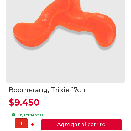
Boomerang, Trixie 17cm
$
9.450
Hay Existencias
check_circle
Boomerang,
-
+
Agregar al carrito
Trixie