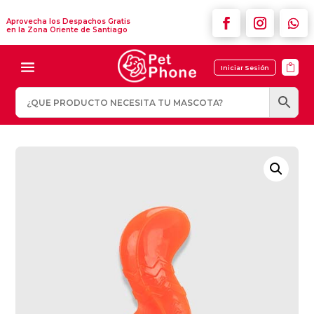
Aprovecha los Despachos Gratis
en la Zona Oriente de Santiago

Iniciar Sesión