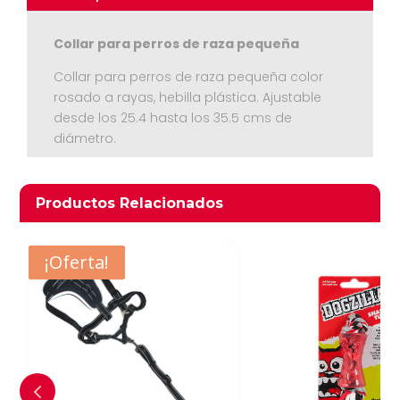
Collar para perros de raza pequeña
Collar para perros de raza pequeña color
rosado a rayas, hebilla plástica. Ajustable
desde los 25.4 hasta los 35.5 cms de
Ver Carrito
diámetro.
Seguir Comprando
Productos relacionados
Productos Relacionados
- $2.850
¡Oferta!