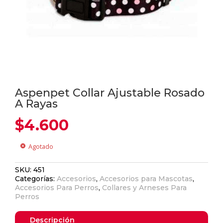
Aspenpet Collar Ajustable Rosado
A Rayas
$
4.600
Agotado
cancel
SKU:
451
Categorías:
Accesorios
,
Accesorios para Mascotas
,
Accesorios Para Perros
,
Collares y Arneses Para
Perros
Descripción