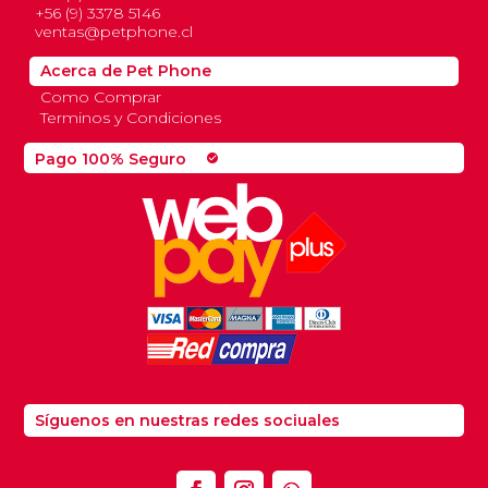
+56 (9) 3378 5146
ventas@petphone.cl
Acerca de Pet Phone
Como Comprar
Terminos y Condiciones
Pago 100% Seguro
check_circle
Síguenos en nuestras redes sociuales