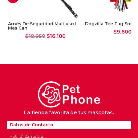
S
Arnés De Seguridad Multiuso L
Dogzilla Tee Tug Small
Mas Can
$
9.600
El
El
$
18.950
$
16.100
precio
precio
original
actual
era:
es:
$18.950.
$16.100.
La tienda favorita de tus mascotas.
Datos de Contacto
+56 (2) 22469512