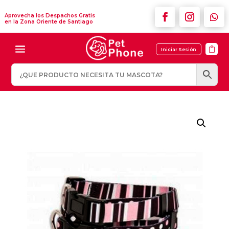
Aprovecha los Despachos Gratis
en la Zona Oriente de Santiago

Iniciar Sesión