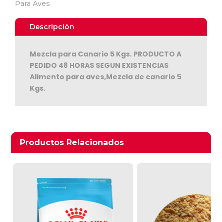
Para Aves
Descripción
Mezcla para Canario 5 Kgs. PRODUCTO A
PEDIDO 48 HORAS SEGUN EXISTENCIAS
Alimento para aves,Mezcla de canario 5
Kgs.
Ver Carrito
Seguir Comprando
Productos relacionados
Productos Relacionados