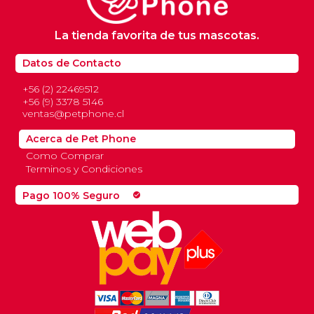
La tienda favorita de tus mascotas.
Datos de Contacto
+56 (2) 22469512
+56 (9) 3378 5146
ventas@petphone.cl
Acerca de Pet Phone
Como Comprar
Terminos y Condiciones
Pago 100% Seguro
check_circle