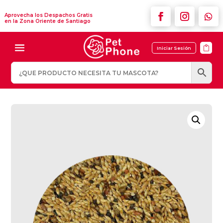
Aprovecha los Despachos Gratis
en la Zona Oriente de Santiago

Iniciar Sesión