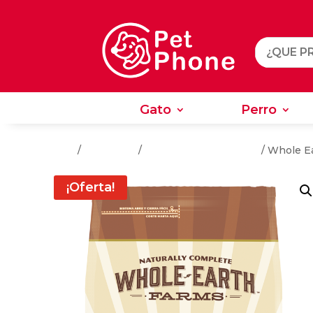
Gato
Perro
Gato
Perro
Inicio
/
Alimentos
/
Alimentos Para Perros
/ Whole Ea
¡Oferta!