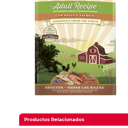
Productos relacionados
Productos Relacionados