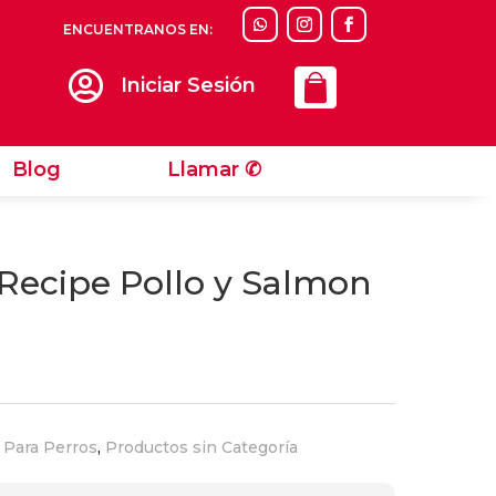
ENCUENTRANOS EN:
Llamar ✆

Iniciar Sesión
Blog
Llamar ✆
Recipe Pollo y Salmon
 Para Perros
,
Productos sin Categoría