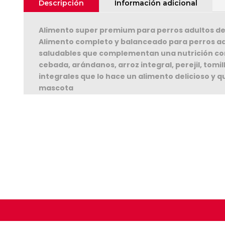
Descripción
Información adicional
Alimento super premium para perros adultos de 
Alimento completo y balanceado para perros adu
saludables que complementan una nutrición co
cebada, arándanos, arroz integral, perejil, tom
integrales que lo hace un alimento delicioso y que
mascota
Seguir C