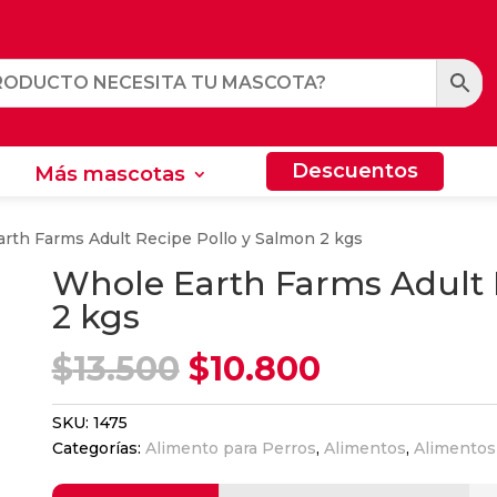
Descuentos
Más mascotas
Descuentos
Más mascotas
rth Farms Adult Recipe Pollo y Salmon 2 kgs
Whole Earth Farms Adult 
2 kgs
El
El
$
13.500
$
10.800
precio
precio
original
actual
SKU:
1475
era:
es:
Categorías:
Alimento para Perros
,
Alimentos
,
Alimentos
$13.500.
$10.800.