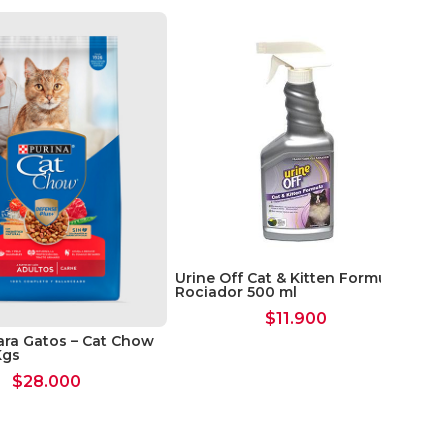
Urine Off Cat & Kitten Formula
Rociador 500 ml
$
11.900
ra Gatos – Cat Chow
Al
Kgs
ini
$
28.000