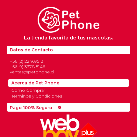
La tienda favorita de tus mascotas.
Datos de Contacto
+56 (2) 22469512
+56 (9) 3378 5146
ventas@petphone.cl
Acerca de Pet Phone
Como Comprar
Terminos y Condiciones
Pago 100% Seguro
check_circle