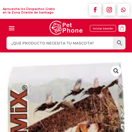
Aprovecha los Despachos Gratis
en la Zona Oriente de Santiago

Iniciar Sesión