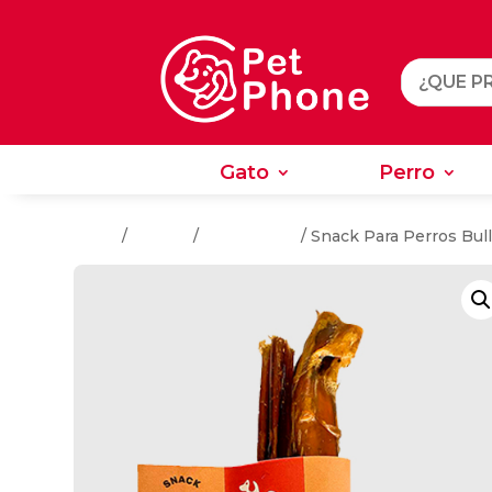
Gato
Perro
Gato
Perro
Inicio
/
Snacks
/
Para Perros
/ Snack Para Perros Bull