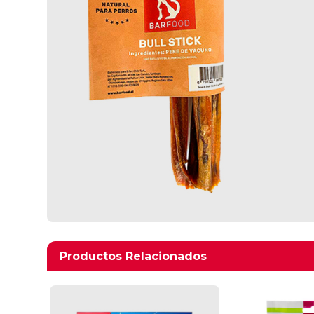
Productos relacionados
Productos Relacionados