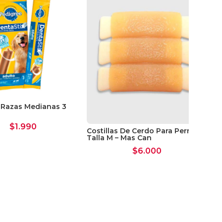
 Razas Medianas 3
$
1.990
Costillas De Cerdo Para Perro
De
Talla M – Mas Can
Ra
$
6.000