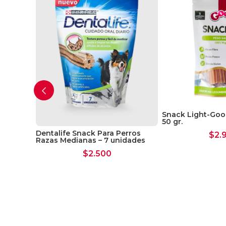
Snack Light-Goof
50 gr.
 Perro
Dentalife Snack Para Perros
$
2.
Razas Medianas – 7 unidades
$
2.500