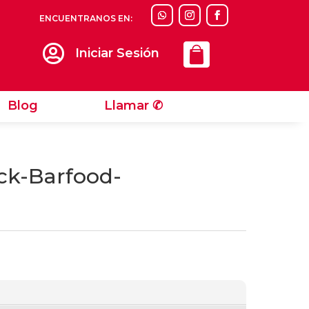
ENCUENTRANOS EN:
Llamar ✆

Iniciar Sesión
Blog
Llamar ✆
ick-Barfood-