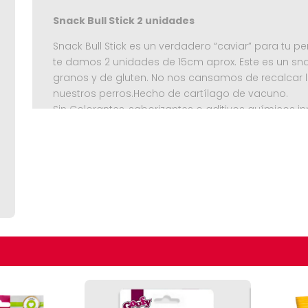
Snack Bull Stick 2 unidades
Snack Bull Stick es un verdadero “caviar” para tu p
te damos 2 unidades de 15cm aprox. Este es un sna
granos y de gluten. No nos cansamos de recalcar l
nuestros perros.Hecho de cartílago de vacuno.
Sin Colorantes, saborizantes o aditivos químicos i
químicos más allá de tener supuestos beneficios 
alimento o snack en el que vienen incluidos.
Características:
*Hecho con cartílago de vacuno
Seguir C
*Deshidratado
*100% Natural
*No contiene sal
*Sin Colorantes, preservantes o saborizantes
*Libre de Granos y Gluten
*Certificación Sanitaria SAG
También puedes ver el Fémur de Cerdo, Orejas de 