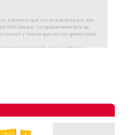
erro. Sabemos que 1 no es suficiente por eso
ck 100% Natural. Completamente libre de
o nocivos y tóxicos que son los granos para
nnecesarios. Recuerda que los aditivos
se usan para compensar la mala calidad del
omprando
Cerdo, Tráquea de Vacuno.