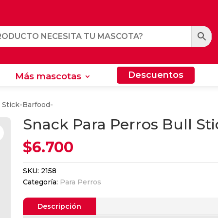
Descuentos
Más mascotas
Descuentos
Más mascotas
 Stick-Barfood-
Snack Para Perros Bull St
$
6.700
SKU:
2158
Categoría:
Para Perros
Descripción